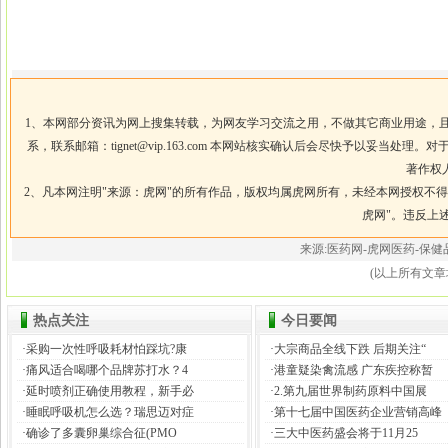
1、本网部分资讯为网上搜集转载，为网友学习交流之用，不做其它商业用途，
系，联系邮箱：
tignet@vip.163.com
本网站核实确认后会尽快予以妥当处理。对于
著作权
2、凡本网注明"来源：虎网"的所有作品，版权均属虎网所有，未经本网授权不
虎网"。违反上
来源:医药网-虎网医药-
(以上所有文章
热点关注
今日要闻
·
采购一次性呼吸耗材怕踩坑?康
·
大宗商品全线下跌 后期关注“
·
痛风适合喝哪个品牌苏打水？4
·
港童疑染禽流感 广东疾控称暂
·
延时喷剂正确使用教程，新手必
·
2.第九届世界制药原料中国展
·
睡眠呼吸机怎么选？瑞思迈对症
·
第十七届中国医药企业营销高峰
·
确诊了多囊卵巢综合征(PMO
·
三大中医药盛会将于11月25