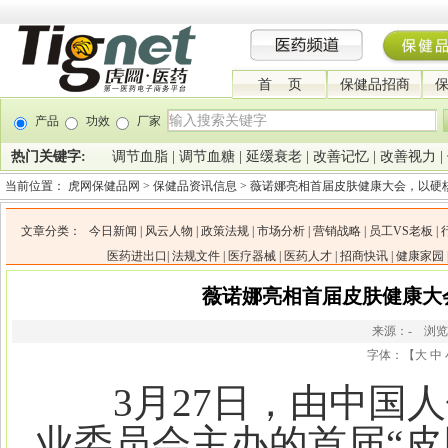
首 页
保健品招商
产品
功效
厂家
热门关键字:
调节血脂
|
调节血糖
|
延缓衰老
|
改善记忆
|
改善视力
|
当前位置：
虎网保健品网
>
保健品资讯信息
>
薇诺娜亮相首届皮肤健康大会，以硬
文章分类：
今日新闻
|
风云人物
|
政策法规
|
市场分析
|
营销战略
|
员工VS老板
|
医药进出口
|
法规文件
|
医疗器械
|
医药人才
|
招商快讯
|
健康家园
薇诺娜亮相首届皮肤健康大
来源：- 浏
字体：【
大
中
3月27日，由中国人
业委员会主办的首届“皮