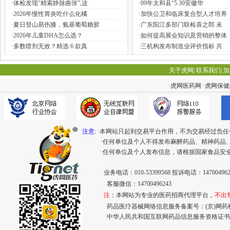
·
体检发现“精索静脉曲张”,这
·
09年太和县“5.30安徽华
·
2026年慢性胃炎吃什么化橘
·
加快公卫和临床复合型人才培养
·
夏日登山易伤膝，氨基葡萄糖胶
·
广东阳江多部门联检喜之郎 未
·
2026年儿童DHA怎么选？
·
如何提高展会知识及营销的整体
·
多数喷剂无效？精选 6 款真
·
三机构发布制造业评价指标 共
关于虎网
|
联系我们
|
加
·
虎网医药网
·
虎网保健
注意:
·本网站只起到交易平台作用，不为交易经过负任
·任何单位及个人不得发布麻醉药品、精神药品
·任何单位及个人发布信息，请根据国家食品安
业务电话：010-53399568 投诉电话：147004962
客服微信：14700496243
注
：本网站为专业的医药招商代理平台，
不出
药品医疗器械网络信息服务备案号：(京)网药械信息
中华人民共和国互联网药品信息服务资格证书： (京)