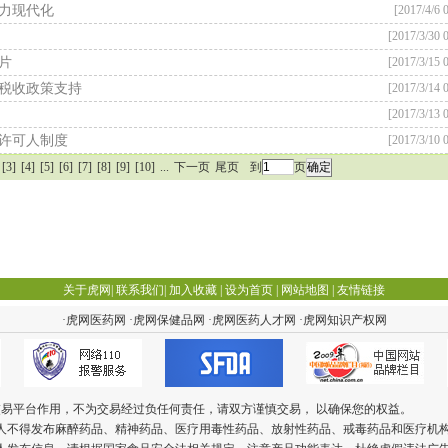
力现代化
[2017/4/6 
[2017/3/30 0
片
[2017/3/15 0
税收政策支持
[2017/3/14 0
[2017/3/13 0
许可人制度
[2017/3/10 0
[3]
[4]
[5]
[6]
[7]
[8]
[9]
[10]
...
下一页
尾页
到
页
关于虎网
|
联系我们
|
加入收藏
|
设为首页
|
网站地图
|
友情链接
·
虎网医药网
·
虎网保健品网
·
虎网医药人才网
·
虎网知识产权网
交易平台作用，不为交易经过负任何责任，请双方谨慎交易， 以确保您的权益。
个人不得发布麻醉药品、精神药品、医疗用毒性药品、放射性药品、戒毒药品和医疗机