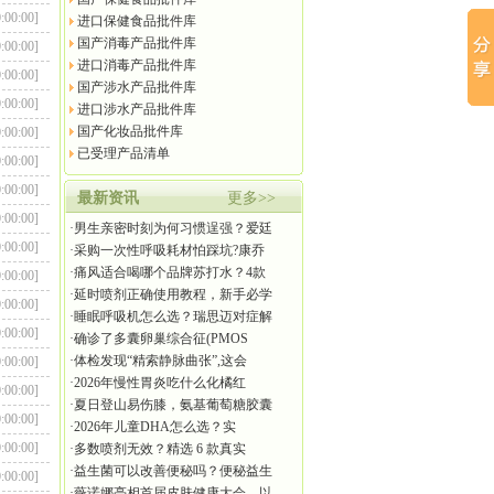
:00:00]
进口保健食品批件库
国产消毒产品批件库
:00:00]
进口消毒产品批件库
:00:00]
国产涉水产品批件库
:00:00]
进口涉水产品批件库
国产化妆品批件库
:00:00]
已受理产品清单
0:00:00]
:00:00]
最新资讯
更多>>
:00:00]
·
男生亲密时刻为何习惯逞强？爱廷
:00:00]
·
采购一次性呼吸耗材怕踩坑?康乔
·
痛风适合喝哪个品牌苏打水？4款
:00:00]
·
延时喷剂正确使用教程，新手必学
:00:00]
·
睡眠呼吸机怎么选？瑞思迈对症解
:00:00]
·
确诊了多囊卵巢综合征(PMOS
·
体检发现“精索静脉曲张”,这会
:00:00]
·
2026年慢性胃炎吃什么化橘红
:00:00]
·
夏日登山易伤膝，氨基葡萄糖胶囊
0:00:00]
·
2026年儿童DHA怎么选？实
:00:00]
·
多数喷剂无效？精选 6 款真实
·
益生菌可以改善便秘吗？便秘益生
:00:00]
·
薇诺娜亮相首届皮肤健康大会，以