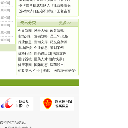
0:00:00]
·
仑卡奈单抗成功纳入《江西赣惠保
:00:00]
·
选对保济口服液不踩坑！王老吉百
:00:00]
资讯分类
更多>>
:00:00]
今日新闻
|
风云人物
|
政策法规
|
:00:00]
市场分析
|
营销战略
|
员工VS老板
:00:00]
行业信息
|
营销文库
|
药交会杂谈
市场反馈
|
企业信息
|
策划案例
价格行情
|
医药进出口
|
法规文件
医疗器械
|
医药人才
招商快讯
|
健康家园
|
国际动态
|
医药股市
|
药妆资讯
|
企业｜药店｜医院
医药研发·
医药科技
构制剂的产品信息。