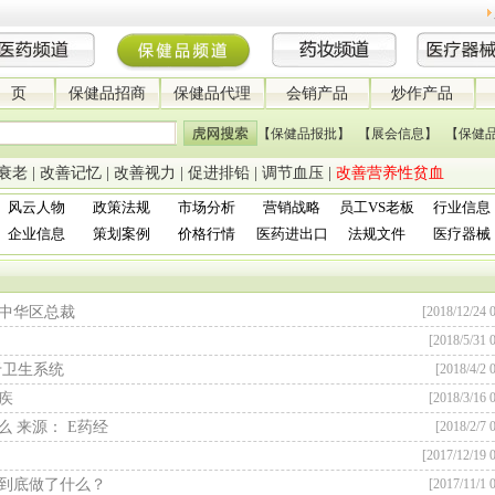
 页
保健品招商
保健品代理
会销产品
炒作产品
【保健品报批】
【展会信息】
【保健
衰老
|
改善记忆
|
改善视力
|
促进排铅
|
调节血压
|
改善营养性贫血
风云人物
政策法规
市场分析
营销战略
员工VS老板
行业信息
企业信息
策划案例
价格行情
医药进出口
法规文件
医疗器械
中华区总裁
[2018/12/24 0
[2018/5/31 0
于卫生系统
[2018/4/2 
疾
[2018/3/16 0
 来源： E药经
[2018/2/7 
[2017/12/19 0
到底做了什么？
[2017/11/1 0