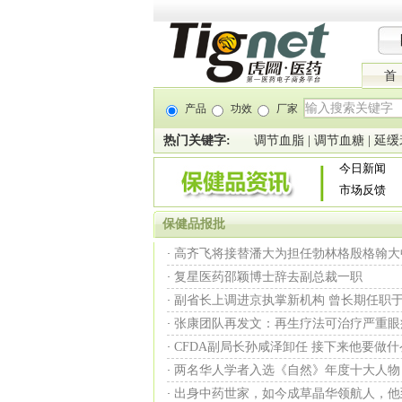
首
产品
功效
厂家
热门关键字:
调节血脂
|
调节血糖
|
延缓
今日新闻
市场反馈
保健品报批
高齐飞将接替潘大为担任勃林格殷格翰大
·
复星医药邵颖博士辞去副总裁一职
·
副省长上调进京执掌新机构 曾长期任职
·
张康团队再发文：再生疗法可治疗严重眼
·
CFDA副局长孙咸泽卸任 接下来他要做什么
·
两名华人学者入选《自然》年度十大人物
·
出身中药世家，如今成草晶华领航人，他
·