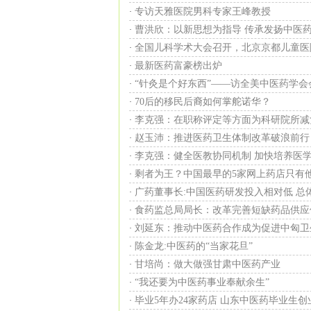
专访天雅医院男科专家王峰教授
·
曹洪欣：以新思想为指导 传承发扬中医
·
全国儿科学术大会召开，北京京都儿童医
·
最新医药富豪榜出炉
·
“针灸是个好东西”——访全美中医药学会
·
70后的移民后裔如何掌舵诺华？
·
李克强：在职称评定等方面为科研院所减
·
赵玉沛：推进医药卫生体制改革破浪前行
·
李克强：健全医教协同机制 加快培养医
·
剩者为王？中国最早的5家网上药店只有
·
广药董事长:中国医药研发投入相对低 总
·
食药监总局局长：改革完善短缺药品供应
·
刘延东：推动中医药合作成为促进中匈卫
·
陈金龙:中医药的“当家花旦”
·
甘培尚：做大做强甘肃中医药产业
·
“我还要为中医药事业奉献余生”
·
毕业5年办24家药店 山东中医药毕业生创
·