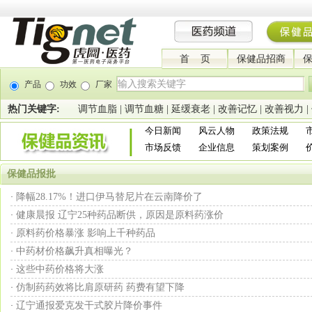
首 页
保健品招商
产品
功效
厂家
热门关键字:
调节血脂
|
调节血糖
|
延缓衰老
|
改善记忆
|
改善视力
|
今日新闻
风云人物
政策法规
市场反馈
企业信息
策划案例
保健品报批
降幅28.17%！进口伊马替尼片在云南降价了
·
健康晨报 辽宁25种药品断供，原因是原料药涨价
·
原料药价格暴涨 影响上千种药品
·
中药材价格飙升真相曝光？
·
这些中药价格将大涨
·
仿制药药效将比肩原研药 药费有望下降
·
辽宁通报爱克发干式胶片降价事件
·