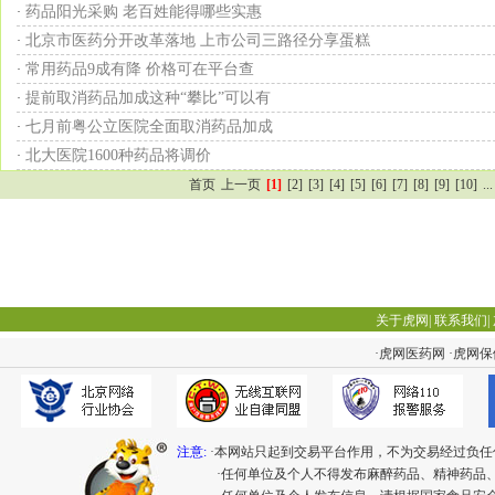
药品阳光采购 老百姓能得哪些实惠
·
北京市医药分开改革落地 上市公司三路径分享蛋糕
·
常用药品9成有降 价格可在平台查
·
提前取消药品加成这种“攀比”可以有
·
七月前粤公立医院全面取消药品加成
·
北大医院1600种药品将调价
·
首页
上一页
[1]
[2]
[3]
[4]
[5]
[6]
[7]
[8]
[9]
[10]
...
关于虎网
|
联系我们
|
·
虎网医药网
·
虎网保
注意:
·本网站只起到交易平台作用，不为交易经过负任
·任何单位及个人不得发布麻醉药品、精神药品