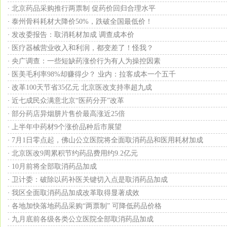
北京药品采购推行两票制 促药价回归合理水平
·
泰州骨科耗材大降价50%，跌破全国最低价！
·
发改委报告：取消耗材加成 调查成本价
·
医疗器械营业收入和利润，都变差了！怪我？
·
央广调查：一些短缺药涨价行为有人为操控因素
·
医美毛利率98%却赚得少？ 业内：拉客成本一个五千
·
改革100天节省35亿元 北京医改支持率超九成
·
近七成民众满意北京“医药分开”改革
·
部分药店异烟肼片售价最高涨近25倍
·
上半年中药材9个涨价品种后市展望
·
7月1日零点起，佛山公立医院将全面取消药品和医用耗材加成
·
北京医改9周累积节约药品费用约9.2亿元
·
10月前将全部取消药品加成
·
卫计委：破除以药补医关键切入点是取消药品加成
·
我区全面取消药品加成改革取得显著成效
·
各地加快落地药品采购“两票制” 可降低药品价格
·
九月底前各级各类公立医院全部取消药品加成
·