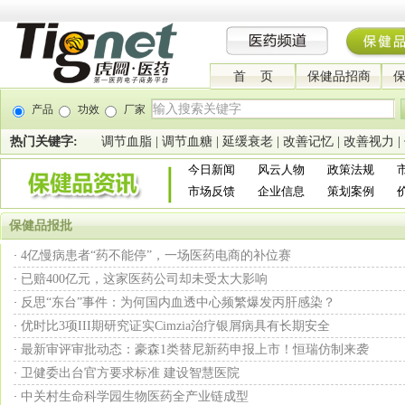
首 页
保健品招商
产品
功效
厂家
热门关键字:
调节血脂
|
调节血糖
|
延缓衰老
|
改善记忆
|
改善视力
|
今日新闻
风云人物
政策法规
市场反馈
企业信息
策划案例
保健品报批
4亿慢病患者“药不能停”，一场医药电商的补位赛
·
已赔400亿元，这家医药公司却未受太大影响
·
反思“东台”事件：为何国内血透中心频繁爆发丙肝感染？
·
优时比3项III期研究证实Cimzia治疗银屑病具有长期安全
·
最新审评审批动态：豪森1类替尼新药申报上市！恒瑞仿制来袭
·
卫健委出台官方要求标准 建设智慧医院
·
中关村生命科学园生物医药全产业链成型
·