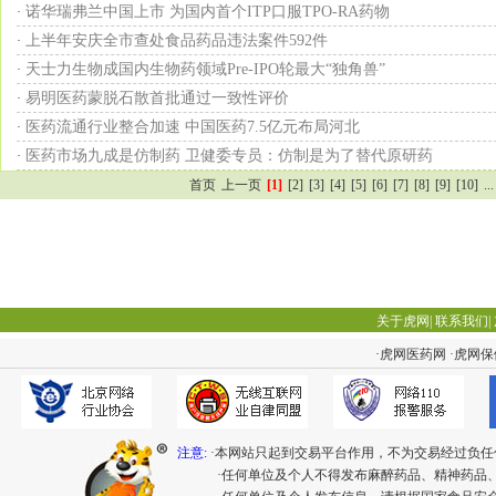
诺华瑞弗兰中国上市 为国内首个ITP口服TPO-RA药物
·
上半年安庆全市查处食品药品违法案件592件
·
天士力生物成国内生物药领域Pre-IPO轮最大“独角兽”
·
易明医药蒙脱石散首批通过一致性评价
·
医药流通行业整合加速 中国医药7.5亿元布局河北
·
医药市场九成是仿制药 卫健委专员：仿制是为了替代原研药
·
首页
上一页
[1]
[2]
[3]
[4]
[5]
[6]
[7]
[8]
[9]
[10]
...
关于虎网
|
联系我们
|
·
虎网医药网
·
虎网保
注意:
·本网站只起到交易平台作用，不为交易经过负任
·任何单位及个人不得发布麻醉药品、精神药品