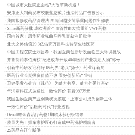
中国城市大医院正面临7大改革新机遇！
·
安康正大制药发布绞股蓝总甙片违法药品广告被公示
·
我国拟修改药品管理法 围绕问题疫苗暴露问题作出修改
·
Shire新药获批 成欧洲首个血管性血友病重组VWF药物
·
国内首家！恩华药业氟曲马唑乳膏获注册批件
·
北大之路估值29.3亿借壳万昌科技转型生物医药
·
中国工程院院士刘昌孝：我国医药创新研发面临三大环境挑战
·
齐鲁制药李伯涛获“纪念改革开放40年医药产业功勋人物”称号
·
创新中药研发迎利好 医药界“老兵”扬子江药业谋新局
·
医药行业长期投资价值不改 看好创新药产业链
·
卫健委发布处方《规范》 为处方共享、处方外延打基础
·
华润赛科压式达通过一致性评价 花费987万元
·
我国生物医药产业创新状况摸底：上市公司成为创新主体
·
一致性评价“后医药时代”行业透视
·
Denali帕金森治疗药物1期临床获积极结果
·
质量为先！振东家护匠心打造成中药洗护领航者
·
25药品在辽宁断供
·