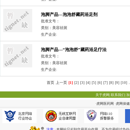
泡脚产品---泡泡舒藏药浴足剂
批准文号：
类别：美容祛斑
生产企业:
泡脚产品---“泡泡舒”藏药浴足疗法
批准文号：
类别：美容祛斑
生产企业:
首页
上一页
[1]
[2]
[3]
[4]
[5]
[6]
[7]
[8]
[9]
[10]
.
关于虎网
|
联系我们
|
加
·
虎网医药网
·
虎网保健
注意:
·本网站只起到交易平台作用，不为交易经过负任