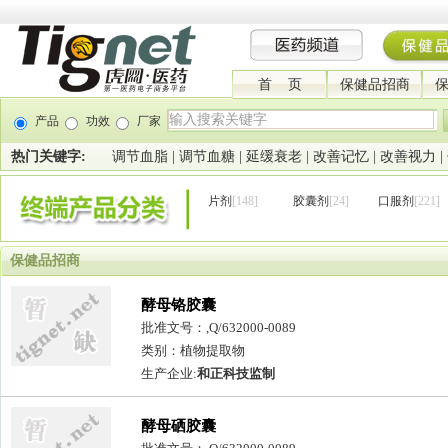
首 页
保健品招商
产品
功效
厂家
热门关键字:
调节血脂
|
调节血糖
|
延缓衰老
|
改善记忆
|
改善视力
|
片剂
[148]
胶囊剂
[24]
口服剂
[221]
保健品招商
酵母铬胶囊
批准文号：,Q/632000-0089
类别：植物提取物
生产企业:
和正科技监制
酵母硒胶囊