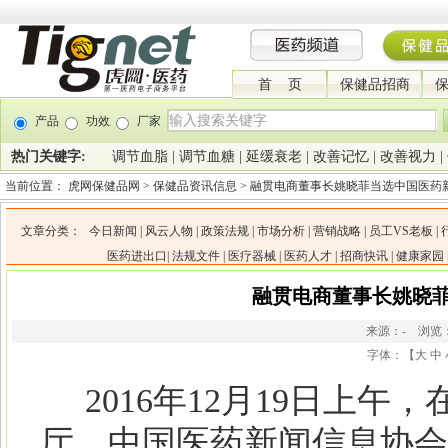
首 页
保健品招商
产品
功效
厂家
热门关键字:
调节血脂
|
调节血糖
|
延缓衰老
|
改善记忆
|
改善视力
|
当前位置：
虎网保健品网
>
保健品资讯信息
>
融贯电商董事长姚晓菲当选中国医药
文章分类：
今日新闻
|
风云人物
|
政策法规
|
市场分析
|
营销战略
|
员工VS老板
|
医药进出口
|
法规文件
|
医疗器械
|
医药人才
|
招商快讯
|
健康家园
融贯电商董事长姚晓
来源：- 浏览
字体：【
大
中
2016年12月19日上午
厅，中国医药新闻信息协会