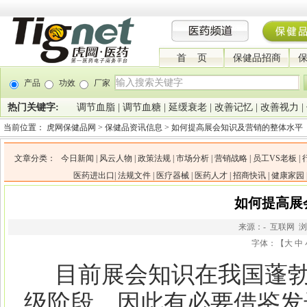
首 页
保健品招商
产品
功效
厂家
热门关键字:
调节血脂
|
调节血糖
|
延缓衰老
|
改善记忆
|
改善视力
|
当前位置：
虎网保健品网
>
保健品资讯信息
>
如何提高展会知识及营销的整体水平
文章分类：
今日新闻
|
风云人物
|
政策法规
|
市场分析
|
营销战略
|
员工VS老板
|
医药进出口
|
法规文件
|
医疗器械
|
医药人才
|
招商快讯
|
健康家园
如何提高展
来源：- 互联网 
字体：【
大
中
目前展会知识在我国蓬勃
级阶段，因此有必要借鉴发