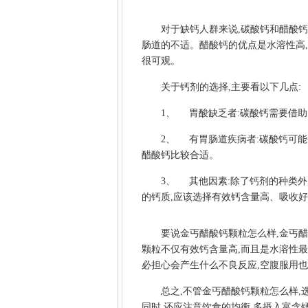
对于缺钙人群来说,碳酸钙和醋酸钙
肠道的不适。醋酸钙的优点是水溶性高,
很可观。
关于钙剂的选择,主要看以下几点:
1、 胃酸缺乏者:碳酸钙需要借
2、 有胃肠道疾病者:碳酸钙可
醋酸钙比较合适。
3、 其他因素:除了钙剂的种类
的钙质,应该选择有效钙含量高、吸收好
要说金丐醋酸钙颗粒怎么样,金丐醋
颗粒不仅有效钙含量高,而且是水溶性最高
必担心会产生什么不良反应,空腹服用也
总之,不管金丐醋酸钙颗粒怎么样,
同时,还应注意饮食的均衡,多摄入富含