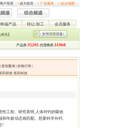
用户登录
设为首页
广告服务
站点地图
终端产品
转让/加工
会员服务
品资讯】
|
策划案例
|
价格行情
|
医药研发·医药科技
统性工程。研究表明,人体对钙的吸收
必须和年龄动态相匹配。想要科学补钙,
?