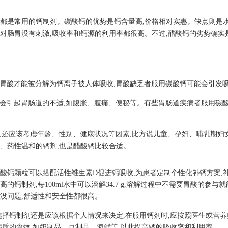
都是常用的钙制剂。碳酸钙的优势是钙含量高,价格相对实惠。缺点则是水
对肠胃没有刺激,吸收率和钙源的利用率都很高。不过,醋酸钙的劣势确实
助胃酸才能被分解为钙离子被人体吸收,胃酸缺乏者服用碳酸钙可能会引发
能会引起胃肠道的不适,如腹胀、腹痛、便秘等。有些胃肠道疾病者服用碳
外,还应该考虑年龄、性别、健康状况等因素,比方说儿童、孕妇、哺乳期
、药性温和的钙剂,也是醋酸钙比较合适。
酸钙颗粒可以搭配活性维生素D促进钙吸收,为患者定制个性化补钙方案,
的钙制剂,每100ml水中可以溶解34.7 g,溶解过程中不需要胃酸的参与
没问题,舒适性和安全性都很高。
选择钙制剂还是应该根据个人情况来决定,在服用钙剂时,应按照医生或营养
钙质的食物,如奶制品、豆制品、海鲜等,以此提高钙的吸收率和利用率。