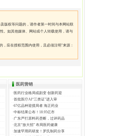
涉及版权等问题的，请作者第一时间与本网站联
性。如其他媒体、网站或个人转载使用，请与
的，应在授权范围内使用，且必须注明"来源：
医药营销
·
医药行业格局或剧变 创新药迎
·
首批医疗AI“三类证”进入审
·
67亿品种迎搅局者 海正药业
·
中标结果公布！18.95亿市
·
广东严打原料药垄断，过评药品
·
北京“放大招” 布局医药健康
·
加速罕用药研发！罗氏制药分享