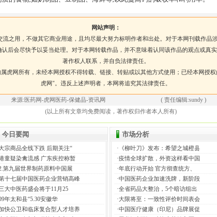
网站声明：
交流之用，不做其它商业用途，且均尽最大努力标明作者和出处。对于本网刊载作品
确认后会尽快予以妥当处理。对于本网转载作品，并不意味着认同该作品的观点或真实
著作权人联系，并自负法律责任。
权均属虎网所有，未经本网授权不得转载、链接、转贴或以其他方式使用；已经本网授权
虎网"。违反上述声明者，本网将追究其法律责任。
来源:医药网-虎网医药-保健品-资讯网 ( 责任编辑:sundy )
(以上所有文章均免费阅读，著作权归作者本人所有)
今日要闻
市场分析
大宗商品全线下跌 后期关注“
·
《柳叶刀》发布：希望之城橙县
港童疑染禽流感 广东疾控称暂
·
疫情全球扩散，外资这样看中国
2.第九届世界制药原料中国展
·
年底行动开始 官方彻查统方、
第十七届中国医药企业营销高峰
·
中国医药企业加速洗牌，新阶段
三大中医药盛会将于11月25
·
全省药品大整治，5个暗访组出
09年太和县“5.30安徽华
·
大限将至：一致性评价时间表会
加快公卫和临床复合型人才培养
·
中国医疗健康（印尼）品牌展促