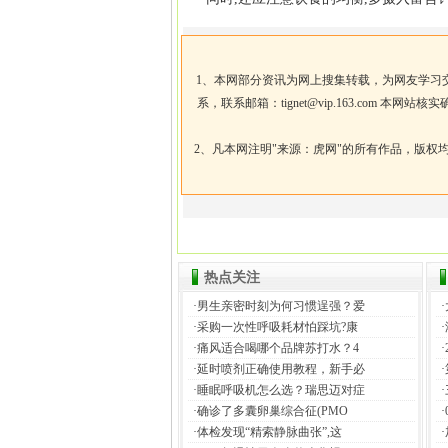
1、本网部分资讯为网上搜集转载，为网友学习
系，联系邮箱：
tignet@vip.163.com
本网站核实
2、凡本网注明"来源：虎网"的所有作品，版
热点关注
·
男生亲密时刻为何习惯逞强？爱
·
·
采购一次性呼吸耗材怕踩坑?康
·
·
痛风适合喝哪个品牌苏打水？4
·
·
延时喷剂正确使用教程，新手必
·
·
睡眠呼吸机怎么选？瑞思迈对症
·
·
确诊了多囊卵巢综合征(PMO
·
·
体检发现“精索静脉曲张”,这
·