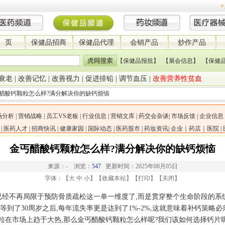
 页
保健品招商
保健品代理
会销产品
炒作产品
【保健品报批】
【展会信息】
【保健
衰老
|
改善记忆
|
改善视力
|
促进排铅
|
调节血压
|
改善营养性贫血
醋酸钙颗粒怎么样?满分解决你的缺钙烦恼
场分析
|
营销战略
|
员工VS老板
|
行业信息
|
营销文库
|
药交会杂谈
|
市场反馈
|
企业信息
|
医药人才
|
招商快讯
|
健康家园
|
国际动态
|
医药股市
|
药妆资讯
|
企业｜药店｜医院
|
金丐醋酸钙颗粒怎么样?满分解决你的缺钙烦恼
来源：- 浏览：
547
更新时间：2025年08月05日
字体：【
大
中
小
】【
收藏本站
】【
打印
】【
关闭
】
已经不再局限于预防骨质疏松这一单一维度了,而是贯穿整个生命阶段的系
等到了30周岁之后,每年流失率更是达到了1%-2%,这就意味着补钙策略
粒在市场上趋于大热,那么金丐醋酸钙颗粒怎么样呢?我们该如何选择钙片呢