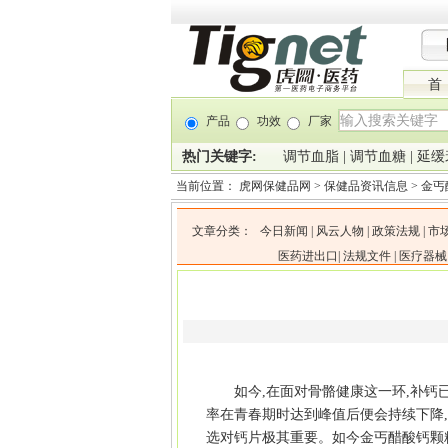
首
产品
功效
厂家
热门关键字:
调节血脂
|
调节血糖
|
延缓
当前位置：
虎网保健品网
>
保健品资讯信息
>
金丐
文章分类：
今日新闻
|
风云人物
|
政策法规
|
市
医药进出口
|
法规文件
|
医疗器械
如今,在面对骨骼健康这一环,补钙
率在青春期时达到峰值后便会持续下降,
选对钙片极其重要。如今金丐醋酸钙颗