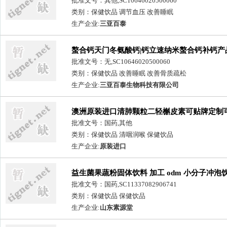
批准文号：其他,SC10646020500060
类别：保健饮品 调节血压 改善睡眠
生产企业:
三亚百泰
螯合钙天门冬氨酸钙|钙立速纳米螯合钙补钙产
批准文号：无,SC10646020500060
类别：保健饮品 改善睡眠 改善骨质疏松
生产企业:
三亚百泰生物科技有限公司
澳洲原装进口清肺颗粒二轻槲皮素可贴牌定制
大包
批准文号：国药,其他
类别：保健饮品 清咽润喉 保健饮品
生产企业:
原装进口
益生菌果蔬粉固体饮料 加工 odm 小分子冲泡
品
批准文号：国药,SC11337082906741
类别：保健饮品 保健饮品
生产企业:
山东素源堂