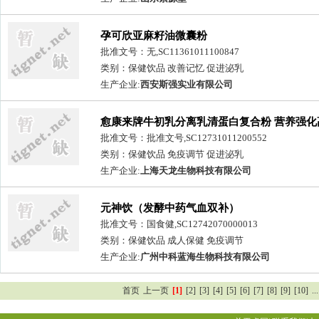
孕可欣亚麻籽油微囊粉
批准文号：无,SC11361011100847
类别：保健饮品 改善记忆 促进泌乳
生产企业:
西安斯强实业有限公司
愈康来牌牛初乳分离乳清蛋白复合粉 营养强化
蛋白 营养食品代理加盟
批准文号：批准文号,SC12731011200552
类别：保健饮品 免疫调节 促进泌乳
生产企业:
上海天龙生物科技有限公司
元神饮（发酵中药气血双补）
批准文号：国食健,SC12742070000013
类别：保健饮品 成人保健 免疫调节
生产企业:
广州中科蓝海生物科技有限公司
首页
上一页
[1]
[2]
[3]
[4]
[5]
[6]
[7]
[8]
[9]
[10]
...