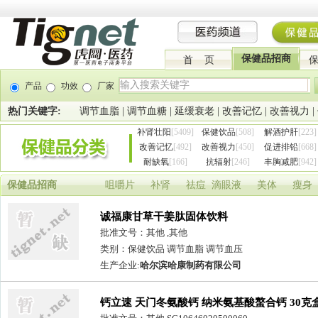
保健品招商
首 页
产品
功效
厂家
热门关键字:
调节血脂
|
调节血糖
|
延缓衰老
|
改善记忆
|
改善视力
|
补肾壮阳
[5409]
保健饮品
[508]
解酒护肝
[223]
改善记忆
[492]
改善视力
[450]
促进排铅
[668]
耐缺氧
[166]
抗辐射
[246]
丰胸减肥
[942]
保健品招商
咀嚼片
补肾
祛痘
滴眼液
美体
瘦身
诚福康甘草干姜肽固体饮料
批准文号：其他 ,其他
类别：保健饮品 调节血脂 调节血压
生产企业:
哈尔滨哈康制药有限公司
钙立速 天门冬氨酸钙 纳米氨基酸螯合钙 30克
招商加盟