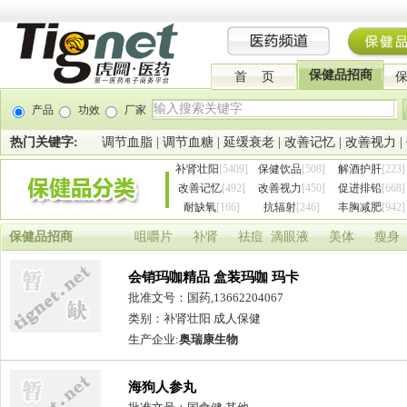
保健品招商
首 页
产品
功效
厂家
热门关键字:
调节血脂
|
调节血糖
|
延缓衰老
|
改善记忆
|
改善视力
|
补肾壮阳
[5409]
保健饮品
[508]
解酒护肝
[223]
改善记忆
[492]
改善视力
[450]
促进排铅
[668]
耐缺氧
[166]
抗辐射
[246]
丰胸减肥
[942]
保健品招商
咀嚼片
补肾
祛痘
滴眼液
美体
瘦身
会销玛咖精品 盒装玛咖 玛卡
批准文号：国药,13662204067
类别：补肾壮阳 成人保健
生产企业:
奥瑞康生物
海狗人参丸