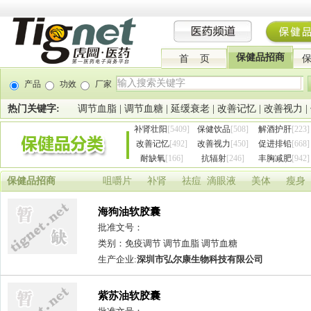
保健品招商
首 页
产品
功效
厂家
热门关键字:
调节血脂
|
调节血糖
|
延缓衰老
|
改善记忆
|
改善视力
|
补肾壮阳
[5409]
保健饮品
[508]
解酒护肝
[223]
改善记忆
[492]
改善视力
[450]
促进排铅
[668]
耐缺氧
[166]
抗辐射
[246]
丰胸减肥
[942]
保健品招商
咀嚼片
补肾
祛痘
滴眼液
美体
瘦身
海狗油软胶囊
批准文号：
类别：免疫调节 调节血脂 调节血糖
生产企业:
深圳市弘尔康生物科技有限公司
紫苏油软胶囊