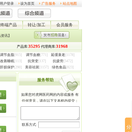
用户登录
设为首页
广告服务
站点地图
终端产品
转让/加工
会员服务
品资讯】
调节血脂
[915]
调节血糖
[771]
延缓衰老
[1178]
改善睡眠
[113]
抗突变
[137]
抗疲劳
[5472]
肝损保护
[290]
美容祛斑
[1157]
绿色食品
[823]
服务帮助
如果您对虎网医药网的内容或服务 有
任何意见，请在以下文本框内提交：
联系方式: