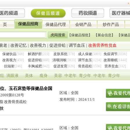
保健品招商
 页
保健品代理
会销产品
炒作产品
【保健品报批】
【展会信息】
【保健
衰老
|
改善记忆
|
改善视力
|
促进排铅
|
调节血压
|
改善营养性贫血
保健饮品
[508]
解酒护肝
[223]
皮肤系统
[578]
成人保健
[5003]
免疫调节
[3356]
改善视力
[450]
促进排铅
[668]
清咽润喉
[5933]
调节血压
[1234]
改善睡眠
[1444]
抗辐射
[246]
丰胸减肥
[942]
促进发育
[626]
骨质疏松
[1536]
营养贫血
[332]
痘
滴眼液
美体
瘦身
美容
中老年
青少年
中老年
青少年
位、玉石床垫等保健品全国
区域：全国
009第0128号
发布时间：2024/11/1
脂 改善骨质疏松
技
区域：全国