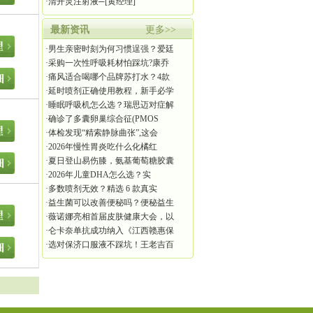
·
清开灵注射液
─[黄经理]
最新资讯
更多>>
·
男生亲密时刻为何习惯逞强？爱廷
·
采购一次性呼吸耗材怕踩坑?康乔
·
痛风适合喝哪个品牌苏打水？4款
·
延时喷剂正确使用教程，新手必学
·
睡眠呼吸机怎么选？瑞思迈对症解
·
确诊了多囊卵巢综合征(PMOS
·
体检发现“精索静脉曲张”,这会
·
2026年慢性胃炎吃什么化橘红
·
夏日登山易伤膝，氨基葡萄糖胶囊
·
2026年儿童DHA怎么选？实
·
多数喷剂无效？精选 6 款真实
·
益生菌可以改善便秘吗？便秘益生
·
薇诺娜亮相首届皮肤健康大会，以
·
仑卡奈单抗成功纳入《江西赣惠保
·
选对保济口服液不踩坑！王老吉百