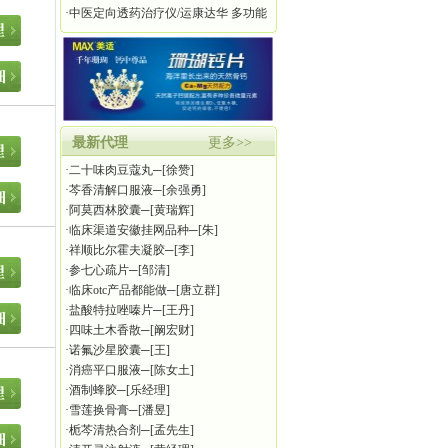
仪
·
中医定向透药治疗仪/运康达华 多功能
治疗仪
最新代理
更多>>
·
二十味肉豆蔻丸
─[徐赞]
·
芩香清解口服液
─[余强勇]
·
阿莫西林胶囊
─[黄瑞辉]
·
临床渠道安徽挂网品种
─[朱]
·
祥顺比尔霍夫凝胶
─[李]
·
参七心疏片
─[邹清]
·
临床otc产品都能做
─[唐立群]
·
盐酸特拉唑嗪片
─[王丹]
·
四味土木香散
─[阚宏财]
·
诺氟沙星胶囊
─[王]
·
消癌平口服液
─[陈女土]
·
酒制蜂胶
─[乐经理]
·
雪莲换骨膏
─[潘昱]
·
栀芩清热合剂
─[孟先生]