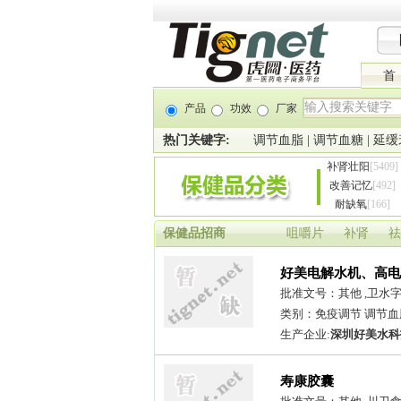
首
产品
功效
厂家
热门关键字:
调节血脂
|
调节血糖
|
延缓
补肾壮阳
[5409]
改善记忆
[492]
耐缺氧
[166]
保健品招商
咀嚼片
补肾
祛
好美电解水机、高电
招商
批准文号：其他 ,卫水字2
类别：免疫调节 调节血
生产企业:
深圳好美水科
寿康胶囊